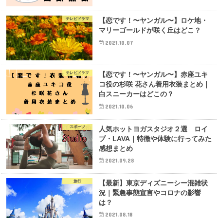
テレビドラマ
【恋です！〜ヤンガル〜】ロケ地・
マリーゴールドが咲く丘はどこ？
2021.10.07
テレビドラマ
【恋です！〜ヤンガル〜】赤座ユキ
コ役の杉咲 花さん着用衣装まとめ｜
白スニーカーはどこの？
2021.10.06
スポーツ
人気ホットヨガスタジオ２選 ロイ
ブ・LAVA｜特徴や体験に行ってみた
感想まとめ
2021.09.28
旅行
【最新】東京ディズニーシー混雑状
況｜緊急事態宣言やコロナの影響
は？
2021.08.18