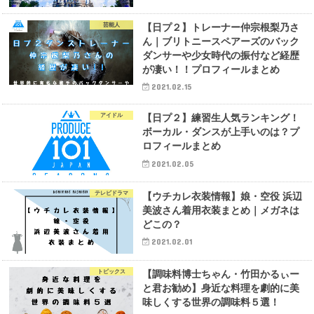
芸能人
【日プ２】トレーナー仲宗根梨乃さ
ん｜ブリトニースペアーズのバック
ダンサーや少女時代の振付など経歴
が凄い！！プロフィールまとめ
2021.02.15
アイドル
【日プ２】練習生人気ランキング！
ボーカル・ダンスが上手いのは？プ
ロフィールまとめ
2021.02.05
テレビドラマ
【ウチカレ衣装情報】娘・空役 浜辺
美波さん着用衣装まとめ｜メガネは
どこの？
2021.02.01
トピックス
【調味料博士ちゃん・竹田かるぃー
と君お勧め】身近な料理を劇的に美
味しくする世界の調味料５選！