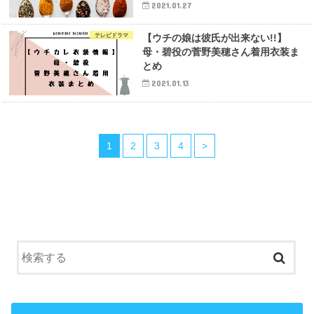
2021.01.27
テレビドラマ
【ウチの娘は彼氏が出来ない!!】
母・碧役の菅野美穂さん着用衣装ま
とめ
2021.01.13
1
2
3
4
>